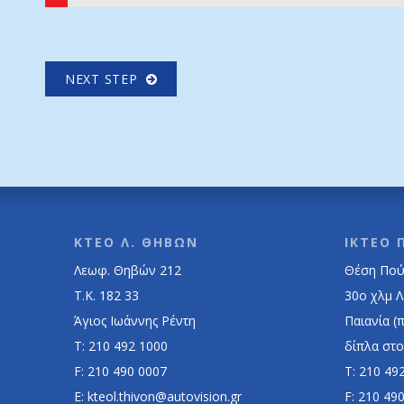
NEXT STEP
ΚΤΕΟ Λ. ΘΗΒΩΝ
ΙΚΤΕΟ 
Λεωφ. Θηβών 212
Θέση Πούσ
Τ.Κ. 182 33
30ο χλμ 
Άγιος Ιωάννης Ρέντη
Παιανία (
Τ: 210 492 1000
δίπλα στο
F: 210 490 0007
Τ: 210 49
E: kteol.thivon@autovision.gr
F: 210 49