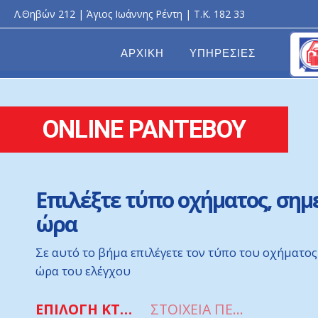
Λ.Θηβών 212 | Άγιος Ιωάννης Ρέντη | Τ.Κ. 182 33
ΑΡΧΙΚΗ
ΥΠΗΡΕΣΙΕΣ
ONLINE ΡΑΝΤΕΒΟΥ
Επιλέξτε τύπο οχήματος, σημ
ώρα
Σε αυτό το βήμα επιλέγετε τον τύπο του οχήματος
ώρα του ελέγχου
Συμπληρώστε τα στοιχεία σα
ΕΠΙΛΟΓΗ ΚΤΕΟ
ΣΤΟΙΧΕΙΑ ΠΕΛΑΤΗ