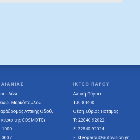
ΠΑΙΑΝΙΑΣ
ΙΚΤΕΟ ΠΑΡΟΥ
ι - Λέδι
Αλυκή Πάρου
Λεωφ. Μαρκόπουλου
Τ.Κ. 84400
παράδρομος Αττικής Οδού,
Θέση Σύριος Ποταμός
 κτίριο της COSMOTE)
Τ: 22840 92022
2 1000
F: 22840 92024
0 0007
E: kteoparou@autovision.gr