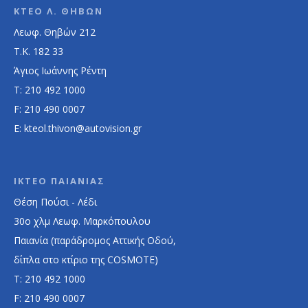
ΚΤΕΟ Λ. ΘΗΒΩΝ
Λεωφ. Θηβών 212
Τ.Κ. 182 33
Άγιος Ιωάννης Ρέντη
Τ: 210 492 1000
F: 210 490 0007
E: kteol.thivon@autovision.gr
ΙΚΤΕΟ ΠΑΙΑΝΙΑΣ
Θέση Πούσι - Λέδι
30ο χλμ Λεωφ. Μαρκόπουλου
Παιανία (παράδρομος Αττικής Οδού,
δίπλα στο κτίριο της COSMOTE)
Τ: 210 492 1000
F: 210 490 0007